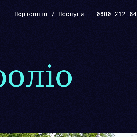
Портфоліо
/
Послуги
0800-212-84
Розкрутка, реклама
оліо