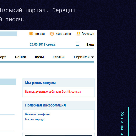
івський портал. Середня
0 тисяч.
Залишити заявку